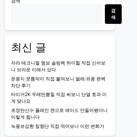
검색
검
색
최신 글
자라 테크니컬 엠보 슬링백 하이힐 직접 신어보
니 브라운 이래서 샀다
문풍지 문틈막이 직접 붙여보니 벌레·외풍 완벽
차단 후기
타이거2K 우레탄뿜칠 직접 써보니 단열 효과 이
게 맞나요
초정탄산수 플레인 캔으로 에이드 만들어봤더니
이렇게 됩니다
녹용보감환 침향단 직접 먹어보니 이런 변화가