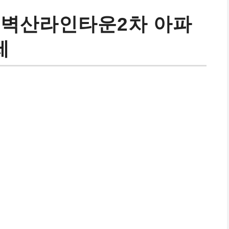
 벽산라인타운2차 아파
세