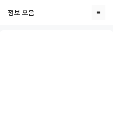
Skip
to
정보 모음
Menu
content