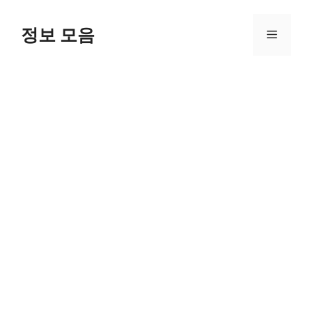
Skip
to
정보 모음
Menu
content