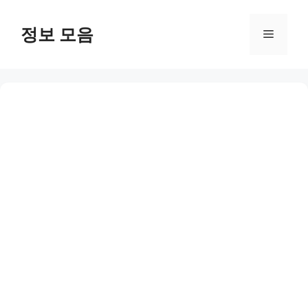
Skip
to
정보 모음
Menu
content