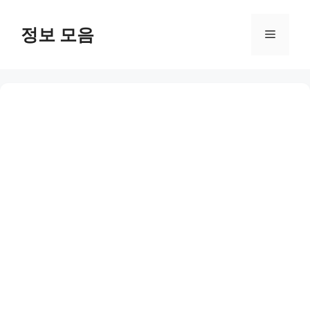
Skip
to
정보 모음
Menu
content