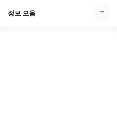
Skip
to
정보 모음
Menu
content