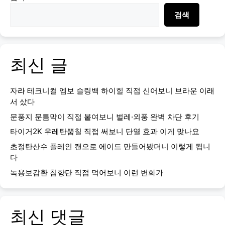
검색
최신 글
자라 테크니컬 엠보 슬링백 하이힐 직접 신어보니 브라운 이래
서 샀다
문풍지 문틈막이 직접 붙여보니 벌레·외풍 완벽 차단 후기
타이거2K 우레탄뿜칠 직접 써보니 단열 효과 이게 맞나요
초정탄산수 플레인 캔으로 에이드 만들어봤더니 이렇게 됩니
다
녹용보감환 침향단 직접 먹어보니 이런 변화가
최신 댓글