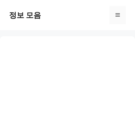
Skip
to
정보 모음
Menu
content