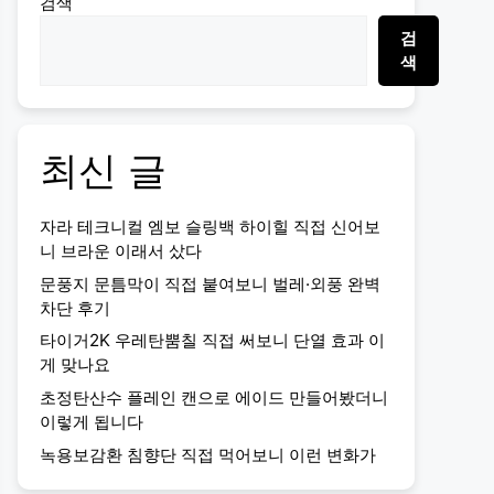
검색
검
색
최신 글
자라 테크니컬 엠보 슬링백 하이힐 직접 신어보
니 브라운 이래서 샀다
문풍지 문틈막이 직접 붙여보니 벌레·외풍 완벽
차단 후기
타이거2K 우레탄뿜칠 직접 써보니 단열 효과 이
게 맞나요
초정탄산수 플레인 캔으로 에이드 만들어봤더니
이렇게 됩니다
녹용보감환 침향단 직접 먹어보니 이런 변화가