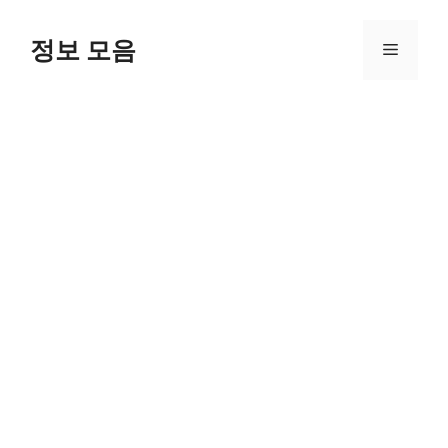
Skip
to
정보 모음
Menu
content