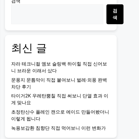
검색
검
색
최신 글
자라 테크니컬 엠보 슬링백 하이힐 직접 신어보
니 브라운 이래서 샀다
문풍지 문틈막이 직접 붙여보니 벌레·외풍 완벽
차단 후기
타이거2K 우레탄뿜칠 직접 써보니 단열 효과 이
게 맞나요
초정탄산수 플레인 캔으로 에이드 만들어봤더니
이렇게 됩니다
녹용보감환 침향단 직접 먹어보니 이런 변화가