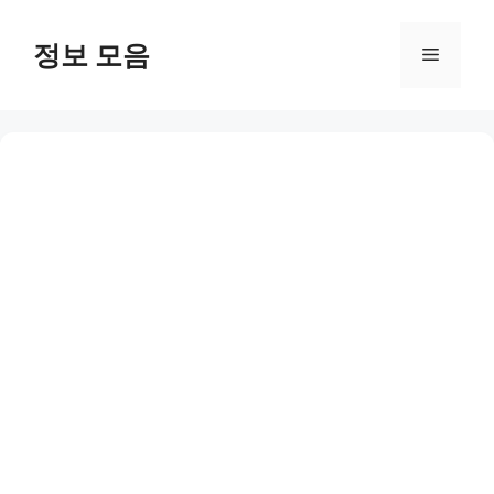
Skip
to
정보 모음
Menu
content