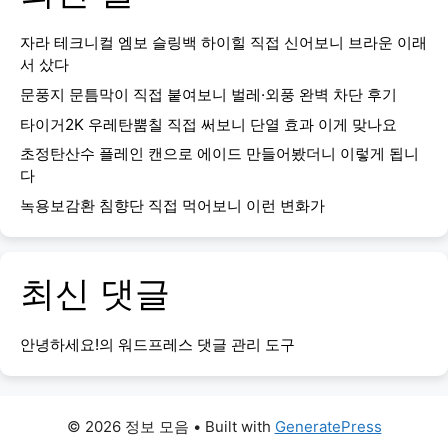
자라 테크니컬 엠보 슬링백 하이힐 직접 신어보니 브라운 이래
서 샀다
문풍지 문틈막이 직접 붙여보니 벌레·외풍 완벽 차단 후기
타이거2K 우레탄뿜칠 직접 써보니 단열 효과 이게 맞나요
초정탄산수 플레인 캔으로 에이드 만들어봤더니 이렇게 됩니
다
녹용보감환 침향단 직접 먹어보니 이런 변화가
최신 댓글
안녕하세요!
의
워드프레스 댓글 관리 도구
© 2026 정보 모음
• Built with
GeneratePress