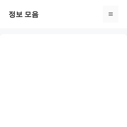
Skip
to
정보 모음
Menu
content