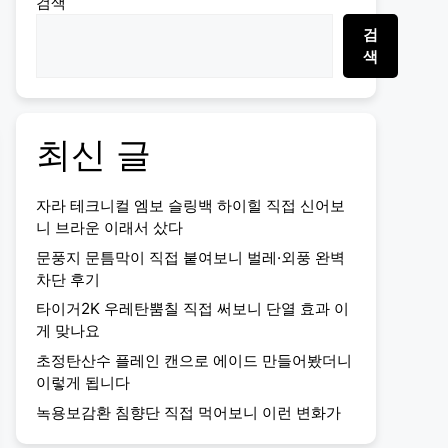
검색
검
색
최신 글
자라 테크니컬 엠보 슬링백 하이힐 직접 신어보
니 브라운 이래서 샀다
문풍지 문틈막이 직접 붙여보니 벌레·외풍 완벽
차단 후기
타이거2K 우레탄뿜칠 직접 써보니 단열 효과 이
게 맞나요
초정탄산수 플레인 캔으로 에이드 만들어봤더니
이렇게 됩니다
녹용보감환 침향단 직접 먹어보니 이런 변화가