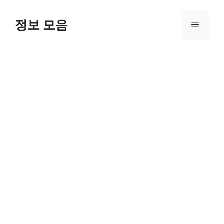
Skip
to
정보 모음
Menu
content