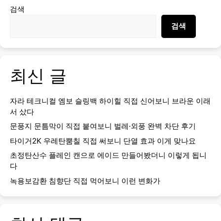
검색
검색
최신 글
자라 테크니컬 엠보 슬링백 하이힐 직접 신어보니 브라운 이래
서 샀다
문풍지 문틈막이 직접 붙여보니 벌레·외풍 완벽 차단 후기
타이거2K 우레탄뿜칠 직접 써보니 단열 효과 이게 맞나요
초정탄산수 플레인 캔으로 에이드 만들어봤더니 이렇게 됩니
다
녹용보감환 침향단 직접 먹어보니 이런 변화가