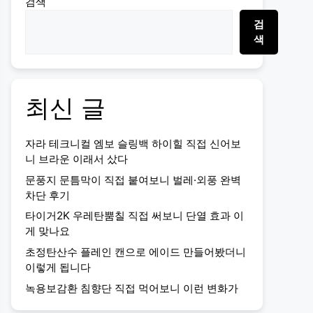
검색
검
색
최신 글
자라 테크니컬 엠보 슬링백 하이힐 직접 신어보
니 브라운 이래서 샀다
문풍지 문틈막이 직접 붙여보니 벌레·외풍 완벽
차단 후기
타이거2K 우레탄뿜칠 직접 써보니 단열 효과 이
게 맞나요
초정탄산수 플레인 캔으로 에이드 만들어봤더니
이렇게 됩니다
녹용보감환 침향단 직접 먹어보니 이런 변화가