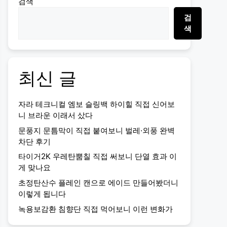
검색
검
색
최신 글
자라 테크니컬 엠보 슬링백 하이힐 직접 신어보
니 브라운 이래서 샀다
문풍지 문틈막이 직접 붙여보니 벌레·외풍 완벽
차단 후기
타이거2K 우레탄뿜칠 직접 써보니 단열 효과 이
게 맞나요
초정탄산수 플레인 캔으로 에이드 만들어봤더니
이렇게 됩니다
녹용보감환 침향단 직접 먹어보니 이런 변화가