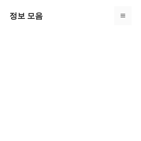
Skip
to
정보 모음
Menu
content