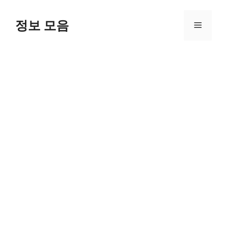
Skip
to
정보 모음
Menu
content