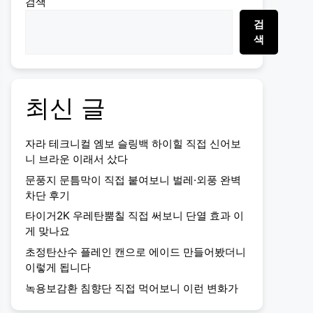
검색
검
색
최신 글
자라 테크니컬 엠보 슬링백 하이힐 직접 신어보
니 브라운 이래서 샀다
문풍지 문틈막이 직접 붙여보니 벌레·외풍 완벽
차단 후기
타이거2K 우레탄뿜칠 직접 써보니 단열 효과 이
게 맞나요
초정탄산수 플레인 캔으로 에이드 만들어봤더니
이렇게 됩니다
녹용보감환 침향단 직접 먹어보니 이런 변화가