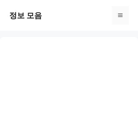
Skip
to
정보 모음
Menu
content