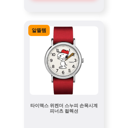
알뜰템
타이맥스 위켄더 스누피 손목시계
피너츠 컬렉션