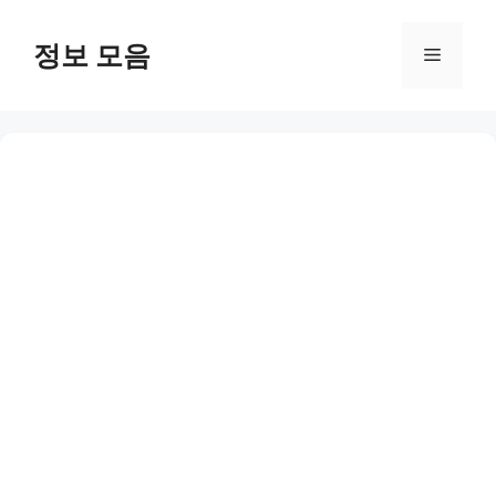
Skip
to
정보 모음
Menu
content