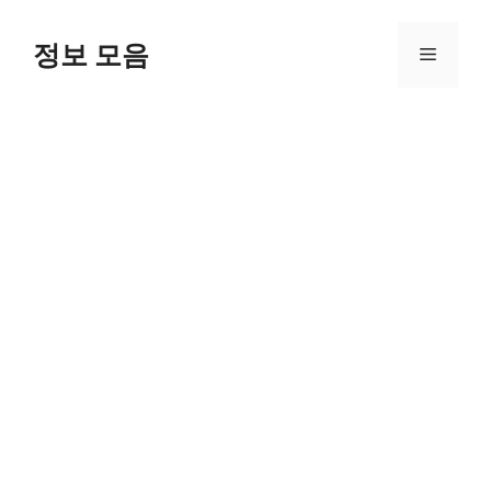
Skip
to
정보 모음
Menu
content