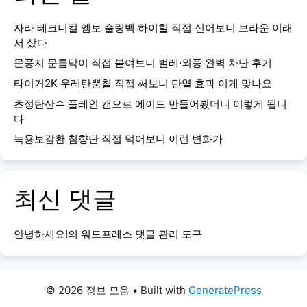
자라 테크니컬 엠보 슬링백 하이힐 직접 신어보니 브라운 이래
서 샀다
문풍지 문틈막이 직접 붙여보니 벌레·외풍 완벽 차단 후기
타이거2K 우레탄뿜칠 직접 써보니 단열 효과 이게 맞나요
초정탄산수 플레인 캔으로 에이드 만들어봤더니 이렇게 됩니
다
녹용보감환 침향단 직접 먹어보니 이런 변화가
최신 댓글
안녕하세요!
의
워드프레스 댓글 관리 도구
© 2026 정보 모음
• Built with
GeneratePress